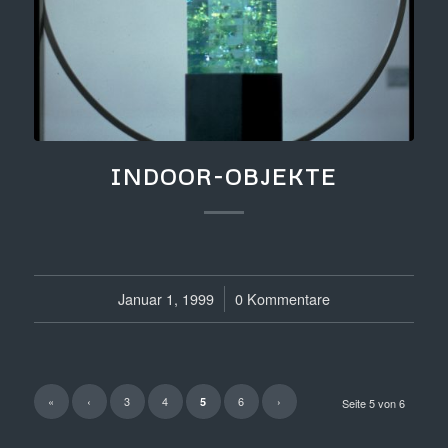
INDOOR-OBJEKTE
Januar 1, 1999
/
0 Kommentare
«
‹
3
4
6
›
5
Seite 5 von 6