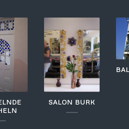
BA
ELNDE
SALON BURK
HELN